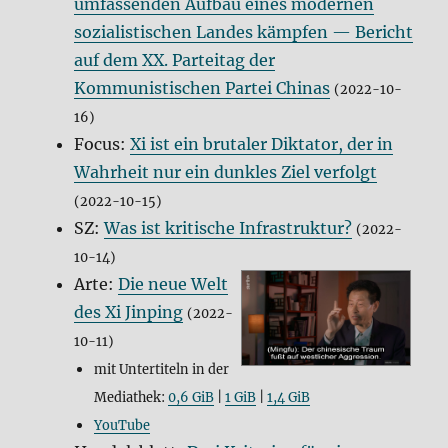
umfassenden Aufbau eines modernen
sozialistischen Landes kämpfen — Bericht
auf dem XX. Parteitag der
Kommunistischen Partei Chinas
(2022-10-
16)
Focus:
Xi ist ein brutaler Diktator, der in
Wahrheit nur ein dunkles Ziel verfolgt
(2022-10-15)
SZ:
Was ist kritische Infrastruktur?
(2022-
10-14)
Arte:
Die neue Welt
des Xi Jinping
(2022-
10-11)
mit Untertiteln in der
Mediathek:
0,6 GiB
|
1 GiB
|
1,4 GiB
YouTube