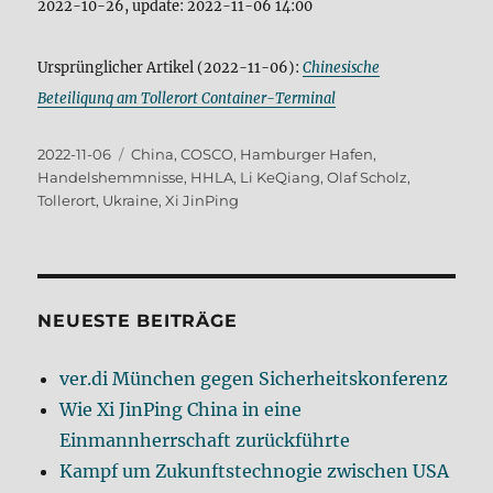
2022-10-26, update: 2022-11-06 14:00
Ursprünglicher Artikel (2022-11-06):
Chinesische
Beteiligung am Tollerort Container-Terminal
Veröffentlicht
Schlagwörter
2022-11-06
China
,
COSCO
,
Hamburger Hafen
,
am
Handelshemmnisse
,
HHLA
,
Li KeQiang
,
Olaf Scholz
,
Tollerort
,
Ukraine
,
Xi JinPing
NEUESTE BEITRÄGE
ver.di München gegen Sicherheitskonferenz
Wie Xi JinPing China in eine
Einmannherrschaft zurückführte
Kampf um Zukunftstechnogie zwischen USA