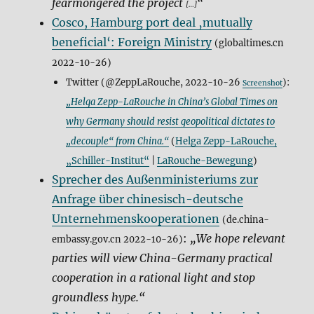
fearmongered the project
“
[…]
Cosco, Hamburg port deal ‚mutually
beneficial‘: Foreign Ministry
(globaltimes.cn
2022-10-26)
Twitter (@ZeppLaRouche, 2022-10-26
):
Screenshot
„Helga Zepp-LaRouche in China’s Global Times on
why Germany should resist geopolitical dictates to
„decouple“ from China.“
(
Helga Zepp-LaRouche,
„Schiller-Institut“
|
LaRouche-Bewegung
)
Sprecher des Außenministeriums zur
Anfrage über chinesisch-deutsche
Unternehmenskooperationen
(de.china-
:
„We hope relevant
embassy.gov.cn 2022-10-26)
parties will view China-Germany practical
cooperation in a rational light and stop
groundless hype.“