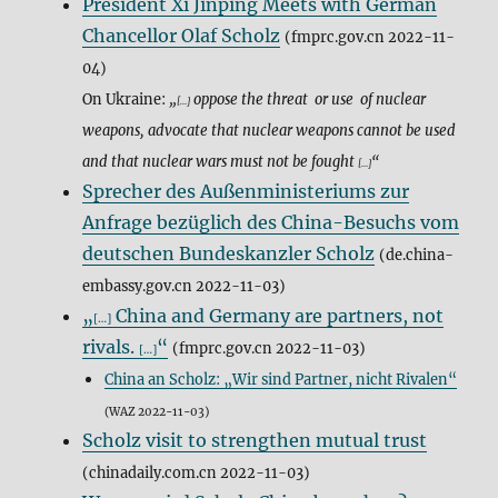
President Xi Jinping Meets with German
Chancellor Olaf Scholz
(fmprc.gov.cn 2022-11-
04)
On Ukraine:
„
oppose the threat or use of nuclear
[…]
weapons, advocate that nuclear weapons cannot be used
and that nuclear wars must not be fought
“
[…]
Sprecher des Außenministeriums zur
Anfrage bezüglich des China-Besuchs vom
deutschen Bundeskanzler Scholz
(de.china-
embassy.gov.cn 2022-11-03)
„
China and Germany are partners, not
[…]
rivals.
“
(fmprc.gov.cn 2022-11-03)
[…]
China an Scholz: „Wir sind Partner, nicht Rivalen“
(WAZ 2022-11-03)
Scholz visit to strengthen mutual trust
(chinadaily.com.cn 2022-11-03)