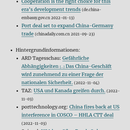
Cooperation is the right choice for this
era’s development trends
(de.china-
embassy.gov.cn 2022-01-13)
Port deal set to expand China-Germany
trade
(chinadaily.com.cn 2021-09-23)
Hintergrundinformationen:
ARD Tagesschau:
Gefährliche
Abhängigkeiten
Das China-Geschäft
[…]
wird zunehmend zu einer Frage der
nationalen Sicherheit.
(2022-11-04)
TAZ:
USA und Kanada greifen durch.
(2022-
11-03)
porttechnology.org:
China fires back at US
interference in COSCO – HHLA CTT deal
(2022-11-03)