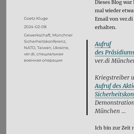
Dieses Blog war 
mal wieder etwa
Autor
Goetz Kluge
Email von ver.d
Veröffentlicht
2024-02-08
erhalten.
am
Schlagwörter
Gewerkschaft
,
Münchner
Sicherheitskonferenz
,
Aufruf
NATO
,
Taiwan
,
Ukraine
,
des Präsidiums
ver.di
,
специальная
ver.di Münche
военная операция
Kriegstreiber 
Aufruf des Ak
Sicherheitsko
Demonstration
München …
Ich bin zur Zeit