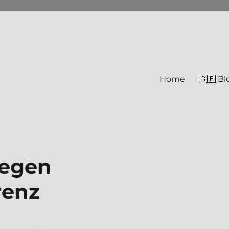
Home
🇬🇧 Bl
gegen
renz