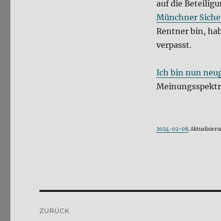
auf die Beteilig
Münchner Siche
Rentner bin, ha
verpasst.
Ich bin nun neug
Meinungsspektrum
2024-02-08
, Aktualisie
Beitragsnavigation
ZURÜCK