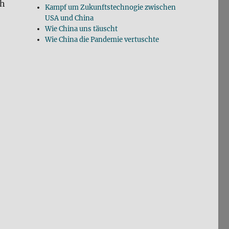
ch
Kampf um Zukunftstechnogie zwischen
USA und China
Wie China uns täuscht
Wie China die Pandemie vertuschte