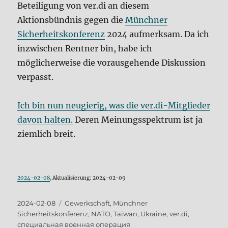
Beteiligung von ver.di an diesem
Aktionsbündnis gegen die
Münchner
Sicherheitskonferenz
2024 aufmerksam. Da ich
inzwischen Rentner bin, habe ich
möglicherweise die vorausgehende Diskussion
verpasst.
Ich bin nun neugierig, was die ver.di-Mitglieder
davon halten.
Deren Meinungsspektrum ist ja
ziemlich breit.
2024-02-08
, Aktualisierung: 2024-02-09
Veröffentlicht
Schlagwörter
2024-02-08
Gewerkschaft
,
Münchner
am
Sicherheitskonferenz
,
NATO
,
Taiwan
,
Ukraine
,
ver.di
,
специальная военная операция